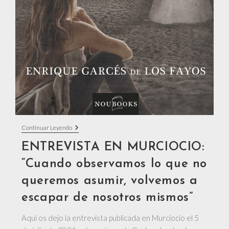
ENTREVISTA
Continuar Leyendo
EN
MURCIOCIO:
ENTREVISTA EN MURCIOCIO:
“Cuando
Observamos
“Cuando observamos lo que no
Lo
Que
queremos asumir, volvemos a
No
Queremos
escapar de nosotros mismos”
Asumir,
Volvemos
Aquí os dejo la entrevista publicada en Murciocio el 5
A
Escapar