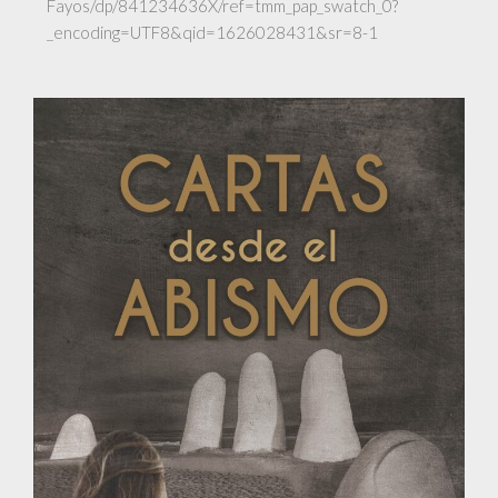
Fayos/dp/841234636X/ref=tmm_pap_swatch_0?
_encoding=UTF8&qid=1626028431&sr=8-1