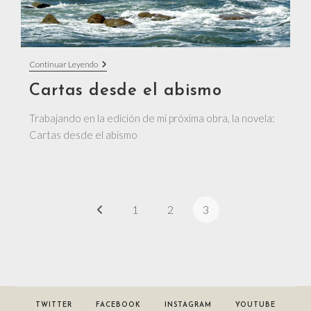
Cartas
Continuar Leyendo
Desde
El
Cartas desde el abismo
Abismo
Trabajando en la edición de mi próxima obra, la novela:
Cartas desde el abismo
1
2
3
Ir a la página anterior
TWITTER
FACEBOOK
INSTAGRAM
YOUTUBE